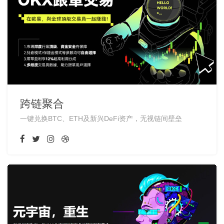
跨链聚合
一键兑换BTC、ETH及新兴DeFi资产，无视链间壁垒